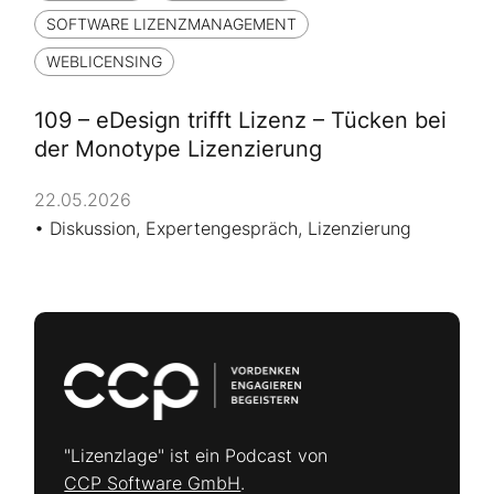
SOFTWARE LIZENZMANAGEMENT
WEBLICENSING
109 – eDesign trifft Lizenz – Tücken bei
der Monotype Lizenzierung
22.05.2026
Diskussion
,
Expertengespräch
,
Lizenzierung
"Lizenzlage" ist ein Podcast von
CCP Software GmbH
.