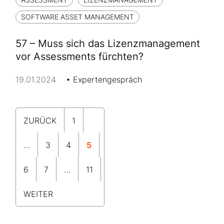
SOFTWARE ASSET MANAGEMENT
57 – Muss sich das Lizenzmanagement
vor Assessments fürchten?
19.01.2024
Expertengespräch
ZURÜCK
1
…
3
4
5
6
7
…
11
WEITER