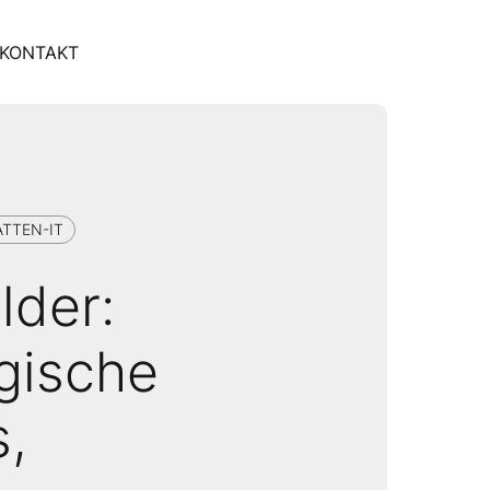
KONTAKT
TTEN-IT
lder:
gische
s,