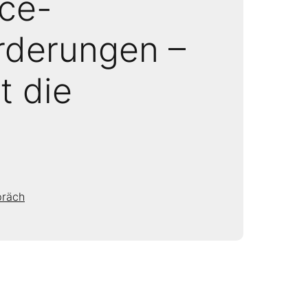
ce-
rderungen –
t die
präch