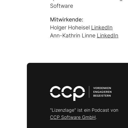
Software
Mitwirkende:
Holger Hoheisel
LinkedIn
Ann-Kathrin Linne
LinkedIn
"Lizenzlage" ist ein Podcast von
CCP Software GmbH
.