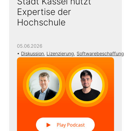
Stadt Kassel nutzt
Expertise der
Hochschule
05.06.2026
Diskussion
,
Lizenzierung
,
Softwarebeschaffung