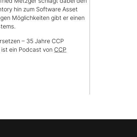
nfried Metzger schlägt dabei den
tory hin zum Software Asset
en Möglichkeiten gibt er einen
ystems.
ersetzen – 35 Jahre CCP
” ist ein Podcast von
CCP