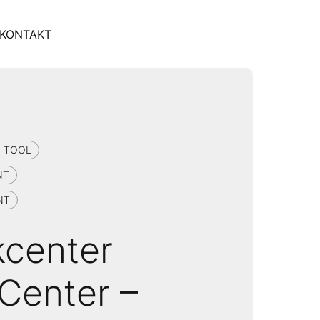
KONTAKT
 TOOL
NT
NT
kcenter
Center –