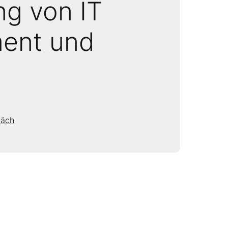
ng von IT
ent und
räch